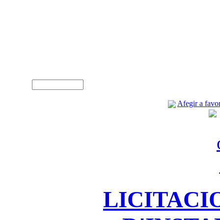
A
Usuari (NIF)
Afegir a favor
LICITACI