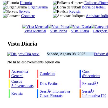
Historia
Enllacos d'inter
Organigrama
Borsa de treball
Serveis
Revista
Contacte
Activitats lud
Vista Mensual
Vista Plana
Vista Diaria
Categorie
Vista Diaria
Dia previ
Sábado, Agosto 08, 2026
Pròxim d
No hi ha esdeveniments aquest dia
Assemblea
Curs
Candelera
General
d'electricitat
Cursos
Dies Festius
ExcursiÃ³
Subvencionats
SessiÃ³ informativa
SessiÃ³
Revista
Gasos Fluorats
Informativa IT9