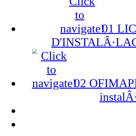
01
LI
D'INSTALÂ·LA
02
OFIMAPE 
instalÂ