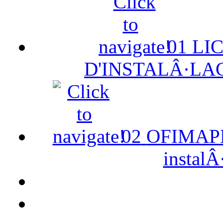
01
LI
D'INSTALÂ·LA
02
OFIMAPE 
instalÂ