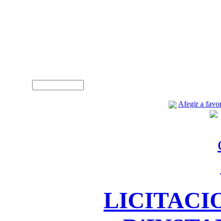
A
Usuari (NIF)
Afegir a favor
LICITACI