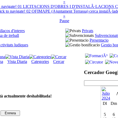
«
01
LICITACIONS D'OBRES I D'INSTALÂ·LACIONS
C
02
OFIMAPE (Ajuntament Terrassa) cerca instalÂ·lador
»
Pause
llacos d'interes
Privats
a de treball
Subvencionat
Presentacio
ctivitats ludiques
Gestio bon
na
Vista Diaria
Categories
Cercar
Cercador Goog
tà actualmente deshabilitada!
Dl
Dm
5
6