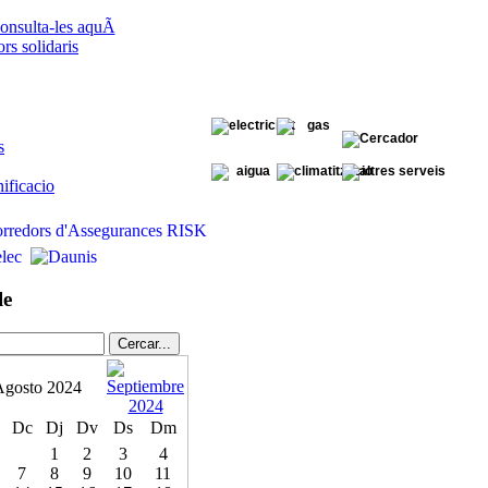
onsulta-les aquÃ­
s solidaris
s
ificacio
le
Agosto 2024
Dc
Dj
Dv
Ds
Dm
1
2
3
4
7
8
9
10
11