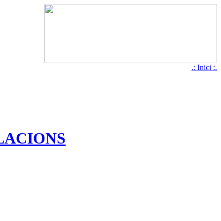
.: Inici :.
·LACIONS