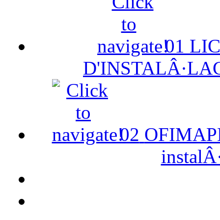
01
LI
D'INSTALÂ·LA
02
OFIMAPE 
instalÂ