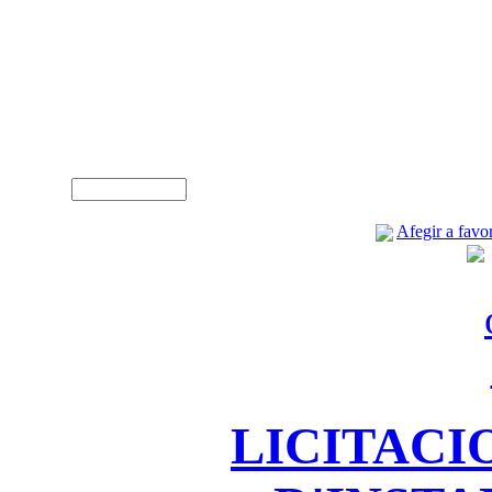
A
Usuari (NIF)
Afegir a favor
LICITACI