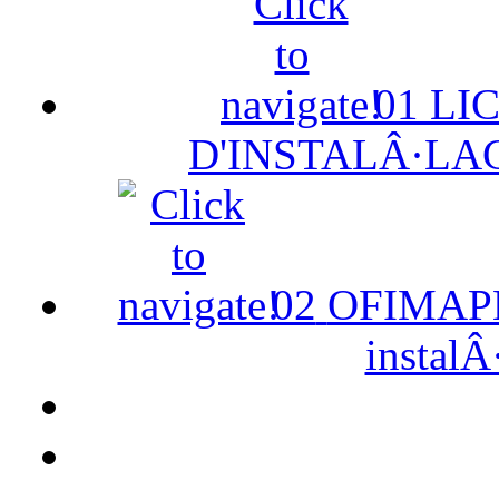
01
LI
D'INSTALÂ·LA
02
OFIMAPE 
instalÂ