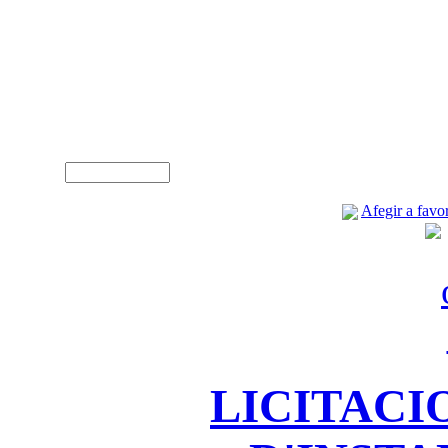
A
Usuari (NIF)
Afegir a favor
LICITACI